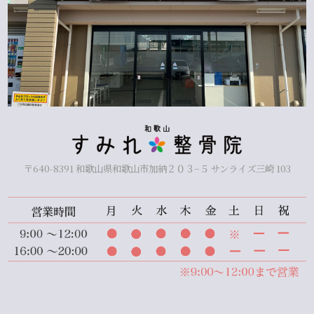
〒640-8391 和歌山県和歌山市加納２０３−５ サンライズ三崎 103