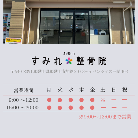
〒640-8391 和歌山県和歌山市加納２０３−５ サンライズ三崎 103