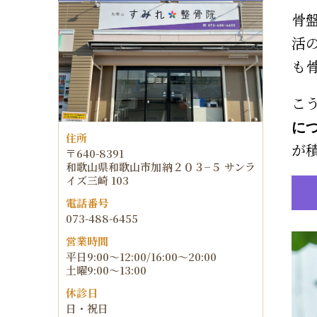
骨
活
も
こ
に
住所
が
〒640-8391
和歌山県和歌山市加納２０３−５ サンラ
イズ三崎 103
電話番号
073-488-6455
営業時間
平日9:00～12:00/16:00～20:00
土曜9:00～13:00
休診日
日・祝日