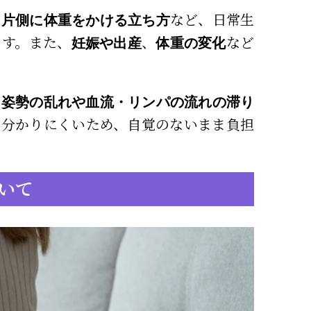
、
など、日常生
片側に体重をかける立ち方
ます。また、
、
など
妊娠や出産
体重の変化
、
姿勢の乱れや血流・リンパの流れの滞り
は分かりにくいため、自覚のないまま負担
いて