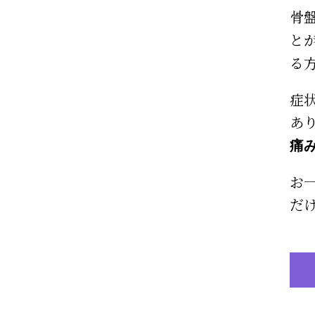
骨
と
る
症
あ
痛
お
だ