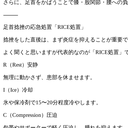
さらに、足首をかばうことで膝・股関節・腰への負
⸻
足首捻挫の応急処置「RICE処置」
捻挫をした直後は、まず炎症を抑えることが重要で
よく聞くと思いますが代表的なのが「RICE処置」
R（Rest）安静
無理に動かさず、患部を休ませます。
I（Ice）冷却
氷や保冷剤で15〜20分程度冷やします。
C（Compression）圧迫
包帯やサポーターで軽く圧迫し、腫れを抑えます。