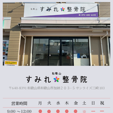
〒640-8391 和歌山県和歌山市加納２０３−５ サンライズ三崎 103